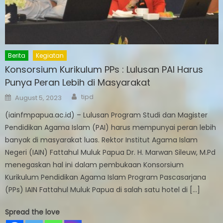
Berita
Kegiatan
Konsorsium Kurikulum PPs : Lulusan PAI Harus
Punya Peran Lebih di Masyarakat
Author
Posted
tipd
August 5, 2023
on
(iainfmpapua.ac.id) – Lulusan Program Studi dan Magister
Pendidikan Agama Islam (PAI) harus mempunyai peran lebih
banyak di masyarakat luas. Rektor Institut Agama Islam
Negeri (IAIN) Fattahul Muluk Papua Dr. H. Marwan Sileuw, M.Pd
menegaskan hal ini dalam pembukaan Konsorsium
Kurikulum Pendidikan Agama Islam Program Pascasarjana
(PPs) IAIN Fattahul Muluk Papua di salah satu hotel di […]
Spread the love