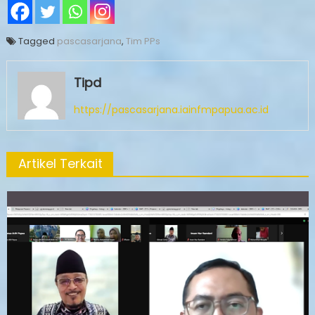
Tagged
pascasarjana
,
Tim PPs
Tipd
https://pascasarjana.iainfmpapua.ac.id
Artikel Terkait