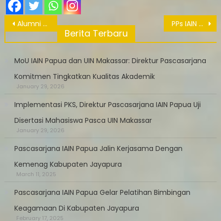
Post
Alumni PPs IAIN Papua Komitmen Jalankan Program Sosialisasi
PPs IAIN Papua Gelar Workshop Penyusunan RPS
navigation
Berita Terbaru
MoU IAIN Papua dan UIN Makassar: Direktur Pascasarjana
Komitmen Tingkatkan Kualitas Akademik
January 29, 2026
Implementasi PKS, Direktur Pascasarjana IAIN Papua Uji
Disertasi Mahasiswa Pasca UIN Makassar
January 29, 2026
Pascasarjana IAIN Papua Jalin Kerjasama Dengan
Kemenag Kabupaten Jayapura
March 11, 2025
Pascasarjana IAIN Papua Gelar Pelatihan Bimbingan
Keagamaan Di Kabupaten Jayapura
February 17, 2025