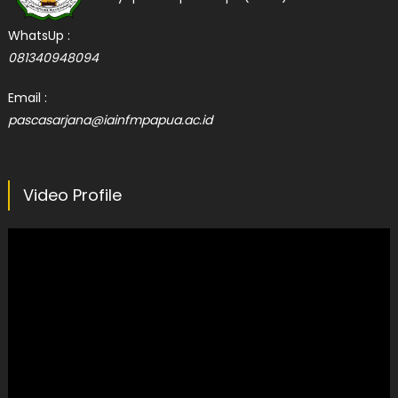
WhatsUp :
081340948094
Email :
pascasarjana@iainfmpapua.ac.id
Video Profile
Video
Player