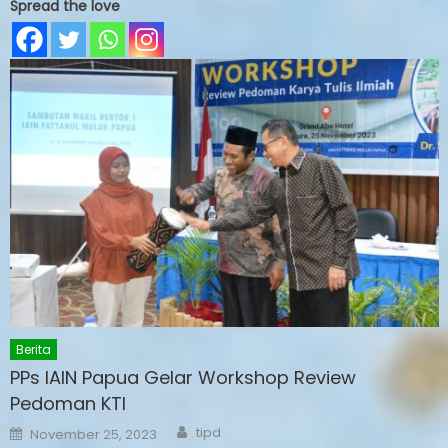
Spread the love
Berita
PPs IAIN Papua Gelar Workshop Review
Pedoman KTI
Author
Posted
tipd
November 25, 2023
on