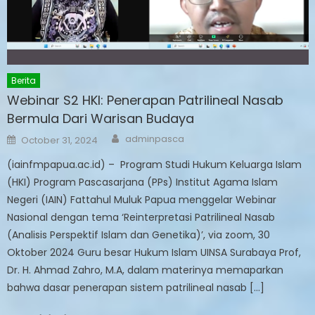
Berita
Webinar S2 HKI: Penerapan Patrilineal Nasab
Bermula Dari Warisan Budaya
Author
Posted
adminpasca
October 31, 2024
on
(iainfmpapua.ac.id) – Program Studi Hukum Keluarga Islam
(HKI) Program Pascasarjana (PPs) Institut Agama Islam
Negeri (IAIN) Fattahul Muluk Papua menggelar Webinar
Nasional dengan tema ‘Reinterpretasi Patrilineal Nasab
(Analisis Perspektif Islam dan Genetika)’, via zoom, 30
Oktober 2024 Guru besar Hukum Islam UINSA Surabaya Prof,
Dr. H. Ahmad Zahro, M.A, dalam materinya memaparkan
bahwa dasar penerapan sistem patrilineal nasab […]