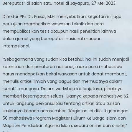
Workshop
Bereputasi’ di salah satu hotel di Jayapura, 27 Mei 2023.
Penulisan
Jurnal
Direktur PPs Dr. Faisal, M.HI menyebutkan, kegiatan ini juga
Bereputasi
bertujuan memberikan wawasan teknik dan cara
mempublikasikan tesis ataupun hasil penelitian lainnya
dalam jurnal yang berreputasi nasional maupun
internasional.
“Sebagaimana yang sudah kita ketahui, hal ini sudah menjadi
ketentuan dan peraturan nasional, maka para mahasiswa
harus mendapatkan bekal wawasan untuk dapat membuat,
menulis artikel ilmiah yang bagus dan memuatnya dalam
jurnal,” terangnya. Dalam workshop ini, lanjutnya, pihaknya
memberi kesempatan seluas-luasnya kepada mahasiswa S2
untuk langsung berkonsultasi tentang artikel atau tulisan
ilmiahnya kepada narasumber. “Kegiatan ini diikuti gabungan
50 mahasiswa Program Magister Hukum Keluarga Islam dan
Magister Pendidikan Agama Islam, secara online dan onsite,”