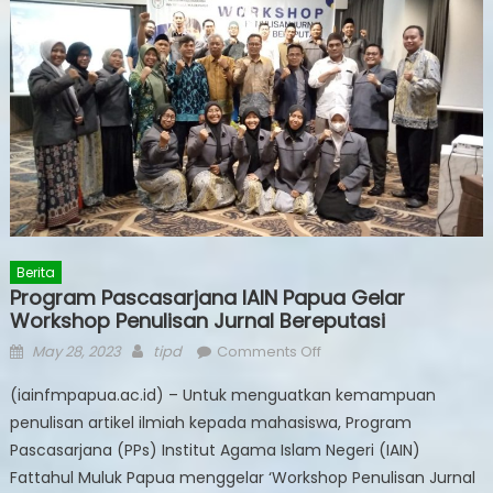
Berita
Program Pascasarjana IAIN Papua Gelar
Workshop Penulisan Jurnal Bereputasi
Posted
Author
on
May 28, 2023
tipd
Comments Off
on
Program
(iainfmpapua.ac.id) – Untuk menguatkan kemampuan
Pascasarjana
penulisan artikel ilmiah kepada mahasiswa, Program
IAIN
Pascasarjana (PPs) Institut Agama Islam Negeri (IAIN)
Papua
Gelar
Fattahul Muluk Papua menggelar ‘Workshop Penulisan Jurnal