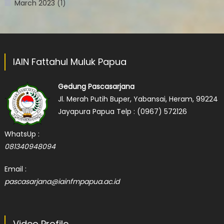
March 2023
(1)
IAIN Fattahul Muluk Papua
Gedung Pascasarjana
Jl. Merah Putih Buper, Yabansai, Heram, 99224
Jayapura Papua
Telp :
(0967) 572126
WhatsUp :
081340948094
Email :
pascasarjana@iainfmpapua.ac.id
Video Profile