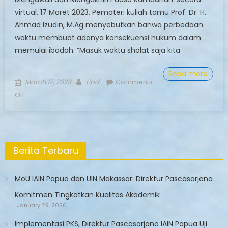
virtual, 17 Maret 2023. Pemateri kuliah tamu Prof. Dr. H.
Ahmad Izudin, M.Ag menyebutkan bahwa perbedaan
waktu membuat adanya konsekuensi hukum dalam
memulai ibadah. “Masuk waktu sholat saja kita
Read more
Posted
Author
March 17, 2023
tipd
Comments
on
on
Off
Kuliah
Tamu
Pascasarjana:
Ciptakan
Berita Terbaru
Harmoni
Awali
dan
MoU IAIN Papua dan UIN Makassar: Direktur Pascasarjana
Akhiri
Komitmen Tingkatkan Kualitas Akademik
Ramadhan
January 29, 2026
Implementasi PKS, Direktur Pascasarjana IAIN Papua Uji