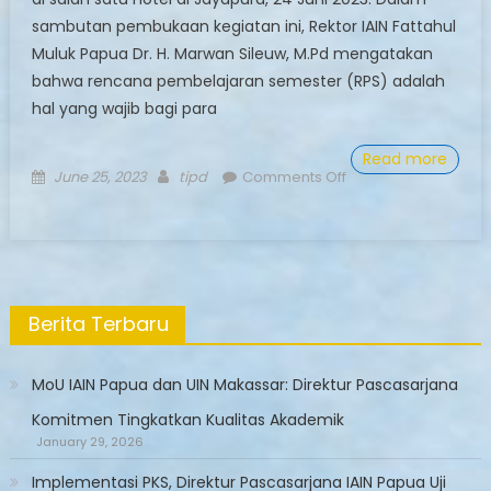
sambutan pembukaan kegiatan ini, Rektor IAIN Fattahul
Muluk Papua Dr. H. Marwan Sileuw, M.Pd mengatakan
bahwa rencana pembelajaran semester (RPS) adalah
hal yang wajib bagi para
Read more
Posted
Author
June 25, 2023
tipd
Comments Off
on
on
PPs
IAIN
Papua
Gelar
Berita Terbaru
Workshop
Penyusunan
RPS
MoU IAIN Papua dan UIN Makassar: Direktur Pascasarjana
Komitmen Tingkatkan Kualitas Akademik
January 29, 2026
Implementasi PKS, Direktur Pascasarjana IAIN Papua Uji