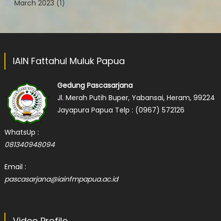
March 2023
(1)
IAIN Fattahul Muluk Papua
Gedung Pascasarjana
Jl. Merah Putih Buper, Yabansai, Heram, 99224
Jayapura Papua
Telp :
(0967) 572126
WhatsUp :
081340948094
Email :
pascasarjana@iainfmpapua.ac.id
Video Profile